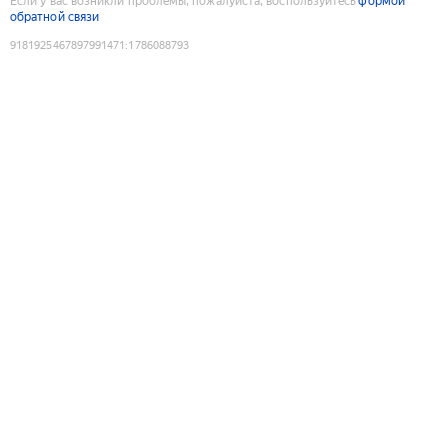
Если у вас возникли проблемы, пожалуйста, воспользуйтесь
формой
обратной связи
9181925467897991471
:
1786088793