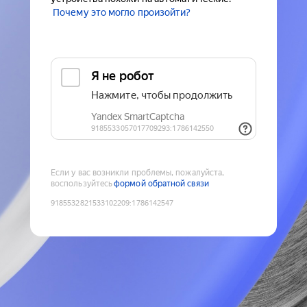
Почему это могло произойти?
Если у вас возникли проблемы, пожалуйста,
воспользуйтесь
формой обратной связи
9185532821533102209
:
1786142547