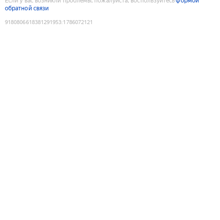
Если у вас возникли проблемы, пожалуйста, воспользуйтесь
формой
обратной связи
9180806618381291953
:
1786072121