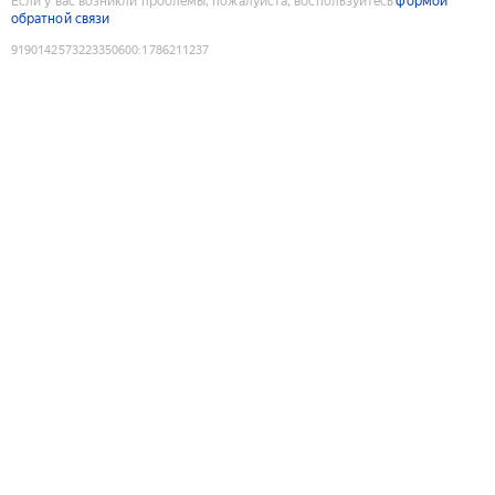
Если у вас возникли проблемы, пожалуйста, воспользуйтесь
формой
обратной связи
9190142573223350600
:
1786211237