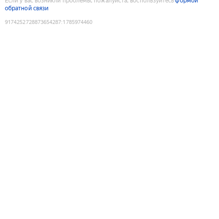
Если у вас возникли проблемы, пожалуйста, воспользуйтесь
формой
обратной связи
9174252728873654287
:
1785974460