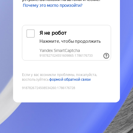
Почему это могло произойти?
Если у вас возникли проблемы, пожалуйста,
воспользуйтесь
формой обратной связи
9187826724508534260
:
1786176728