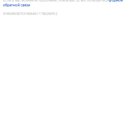
Если у вас возникли проблемы, пожалуйста, воспользуйтесь
формой
обратной связи
9195489487531806461
:
1786290912