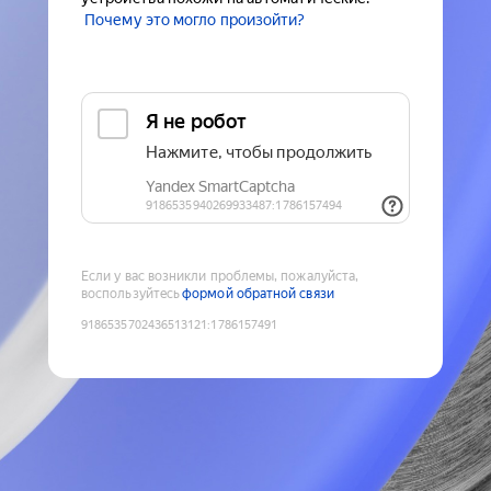
Почему это могло произойти?
Если у вас возникли проблемы, пожалуйста,
воспользуйтесь
формой обратной связи
9186535702436513121
:
1786157491