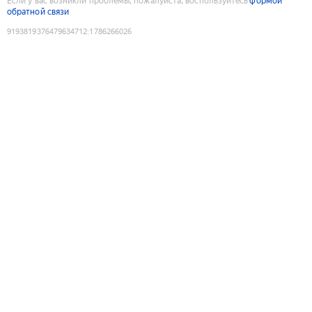
Если у вас возникли проблемы, пожалуйста, воспользуйтесь
формой
обратной связи
9193819376479634712
:
1786266026