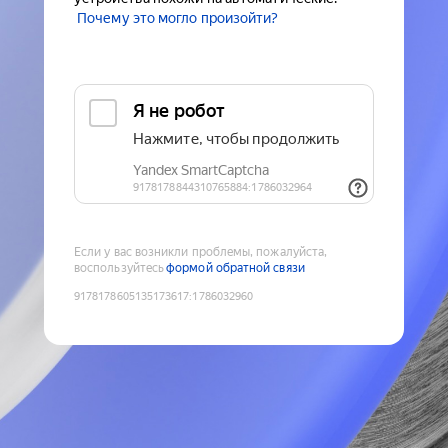
Почему это могло произойти?
Если у вас возникли проблемы, пожалуйста,
воспользуйтесь
формой обратной связи
9178178605135173617
:
1786032960