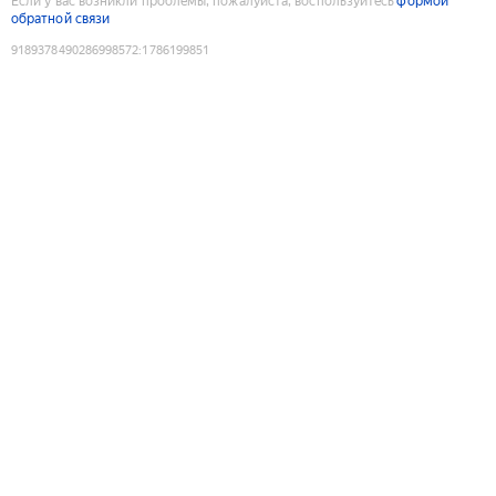
Если у вас возникли проблемы, пожалуйста, воспользуйтесь
формой
обратной связи
9189378490286998572
:
1786199851