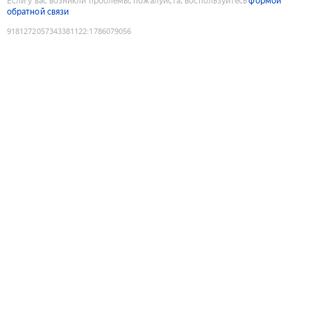
Если у вас возникли проблемы, пожалуйста, воспользуйтесь
формой
обратной связи
9181272057343381122
:
1786079056