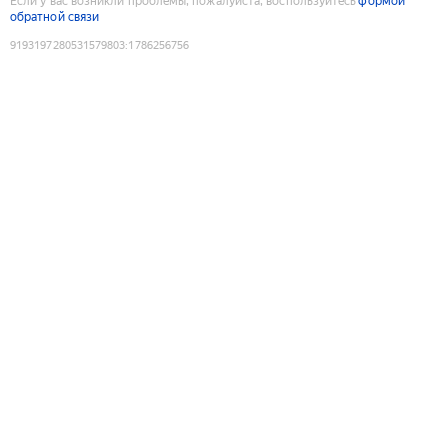
Если у вас возникли проблемы, пожалуйста, воспользуйтесь
формой
обратной связи
9193197280531579803
:
1786256756