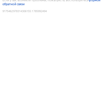
Если у вас возникли проблемы, пожалуйста, воспользуйтесь
формой
обратной связи
9175462978314306155
:
1785992494