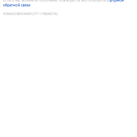
Если у вас возникли проблемы, пожалуйста, воспользуйтесь
формой
обратной связи
9180042985544091277
:
1786060742