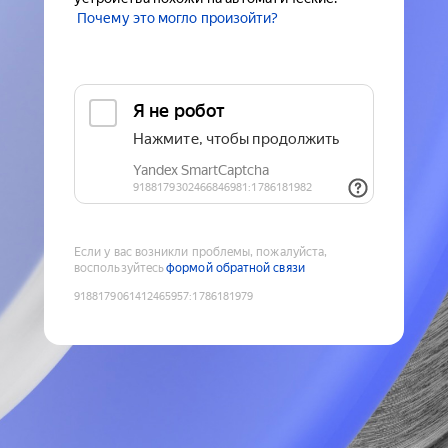
Почему это могло произойти?
Если у вас возникли проблемы, пожалуйста,
воспользуйтесь
формой обратной связи
9188179061412465957
:
1786181979