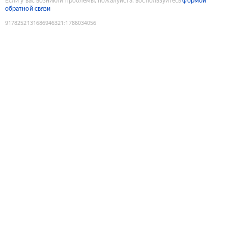
Если у вас возникли проблемы, пожалуйста, воспользуйтесь
формой
обратной связи
9178252131686946321
:
1786034056