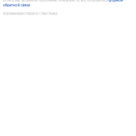
Если у вас возникли проблемы, пожалуйста, воспользуйтесь
формой
обратной связи
9187808908917082815
:
1786176463