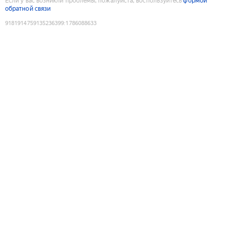
Если у вас возникли проблемы, пожалуйста, воспользуйтесь
формой
обратной связи
9181914759135236399
:
1786088633