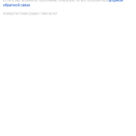
Если у вас возникли проблемы, пожалуйста, воспользуйтесь
формой
обратной связи
9185037617508123060
:
1786135167