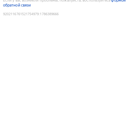
Если у вас возникли проблемы, пожалуйста, воспользуйтесь
формой
обратной связи
9202116761521754979
:
1786389666