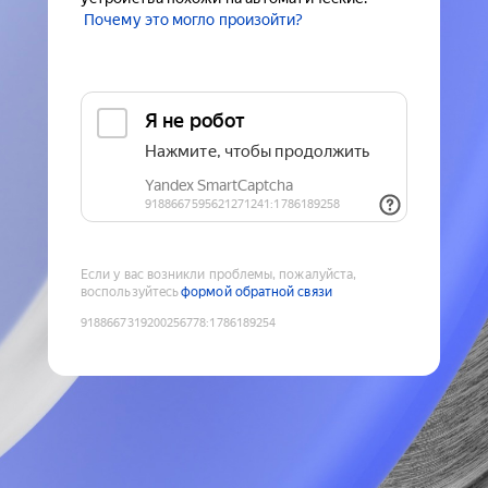
Почему это могло произойти?
Если у вас возникли проблемы, пожалуйста,
воспользуйтесь
формой обратной связи
9188667319200256778
:
1786189254