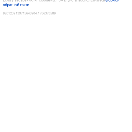
Если у вас возникли проблемы, пожалуйста, воспользуйтесь
формой
обратной связи
9201239139715648904
:
1786376589