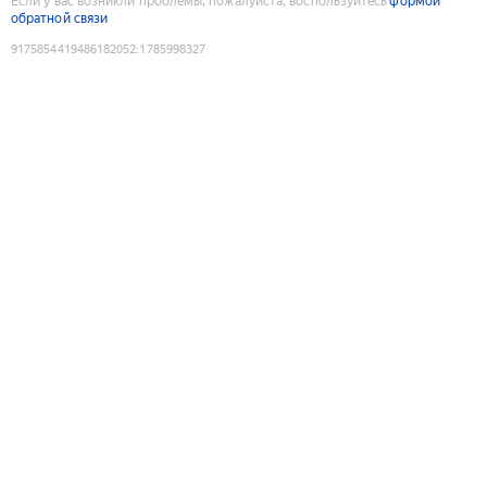
Если у вас возникли проблемы, пожалуйста, воспользуйтесь
формой
обратной связи
9175854419486182052
:
1785998327