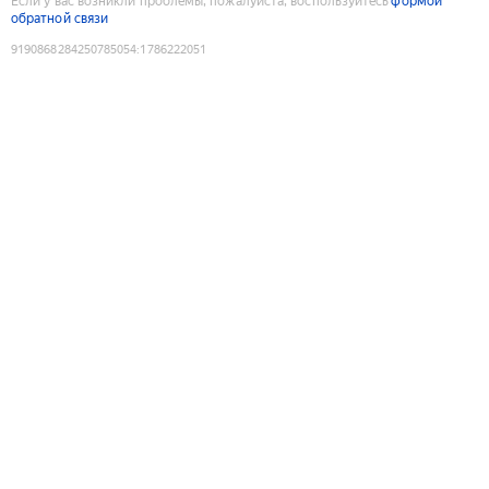
Если у вас возникли проблемы, пожалуйста, воспользуйтесь
формой
обратной связи
9190868284250785054
:
1786222051