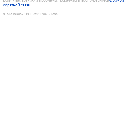
Если у вас возникли проблемы, пожалуйста, воспользуйтесь
формой
обратной связи
9184345583721911039
:
1786124855