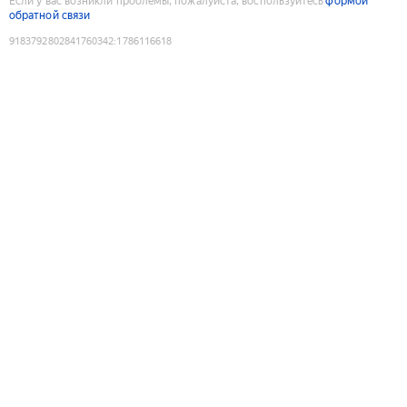
Если у вас возникли проблемы, пожалуйста, воспользуйтесь
формой
обратной связи
9183792802841760342
:
1786116618