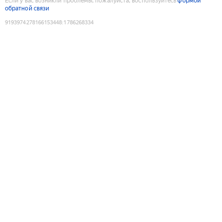
Если у вас возникли проблемы, пожалуйста, воспользуйтесь
формой
обратной связи
9193974278166153448
:
1786268334