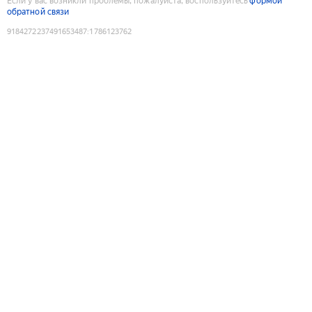
Если у вас возникли проблемы, пожалуйста, воспользуйтесь
формой
обратной связи
9184272237491653487
:
1786123762