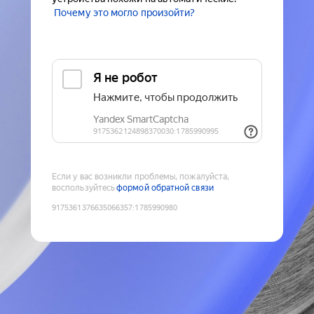
Почему это могло произойти?
Если у вас возникли проблемы, пожалуйста,
воспользуйтесь
формой обратной связи
9175361376635066357
:
1785990980