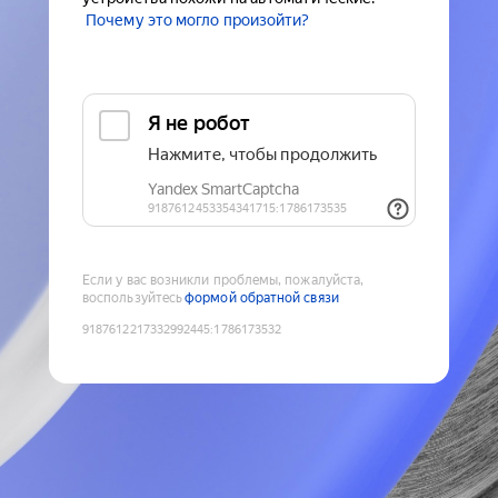
Почему это могло произойти?
Если у вас возникли проблемы, пожалуйста,
воспользуйтесь
формой обратной связи
9187612217332992445
:
1786173532