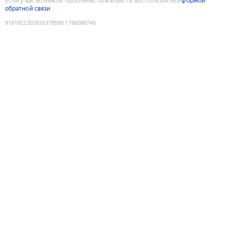
Если у вас возникли проблемы, пожалуйста, воспользуйтесь
формой
обратной связи
9181922303916379599
:
1786088746