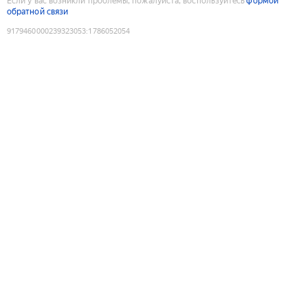
Если у вас возникли проблемы, пожалуйста, воспользуйтесь
формой
обратной связи
9179460000239323053
:
1786052054