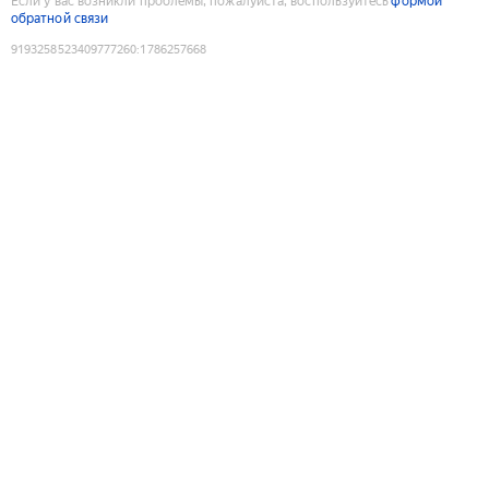
Если у вас возникли проблемы, пожалуйста, воспользуйтесь
формой
обратной связи
9193258523409777260
:
1786257668