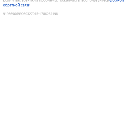
Если у вас возникли проблемы, пожалуйста, воспользуйтесь
формой
обратной связи
9193696699060327015
:
1786264198