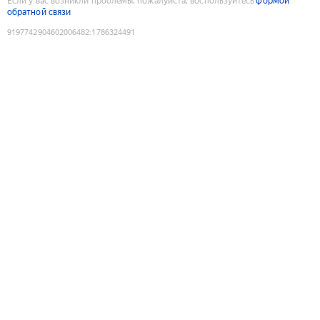
Если у вас возникли проблемы, пожалуйста, воспользуйтесь
формой
обратной связи
9197742904602006482
:
1786324491