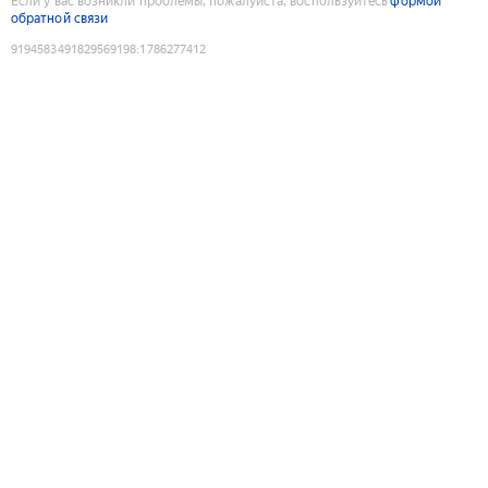
Если у вас возникли проблемы, пожалуйста, воспользуйтесь
формой
обратной связи
9194583491829569198
:
1786277412