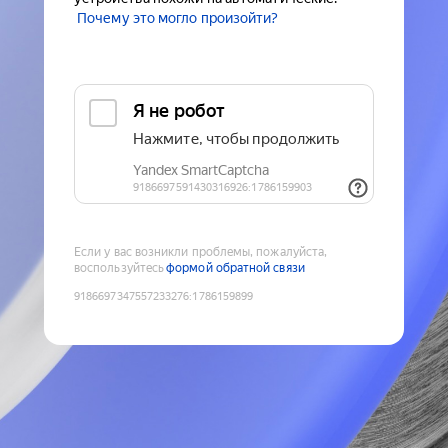
Почему это могло произойти?
Если у вас возникли проблемы, пожалуйста,
воспользуйтесь
формой обратной связи
9186697347557233276
:
1786159899