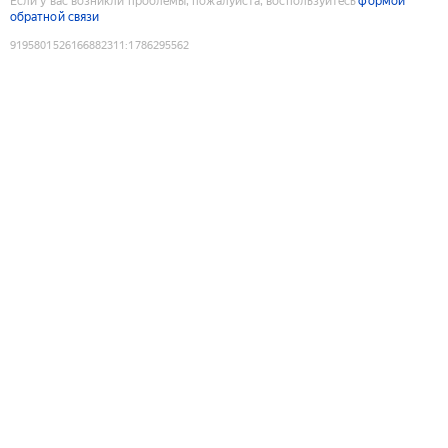
Если у вас возникли проблемы, пожалуйста, воспользуйтесь
формой
обратной связи
9195801526166882311
:
1786295562