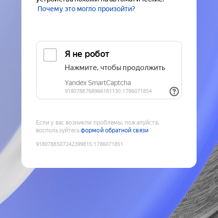
Почему это могло произойти?
Если у вас возникли проблемы, пожалуйста,
воспользуйтесь
формой обратной связи
9180788507242399815
:
1786071851