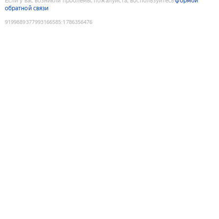
Если у вас возникли проблемы, пожалуйста, воспользуйтесь
формой
обратной связи
9199889377993166585
:
1786356476