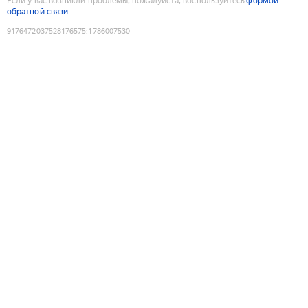
Если у вас возникли проблемы, пожалуйста, воспользуйтесь
формой
обратной связи
9176472037528176575
:
1786007530