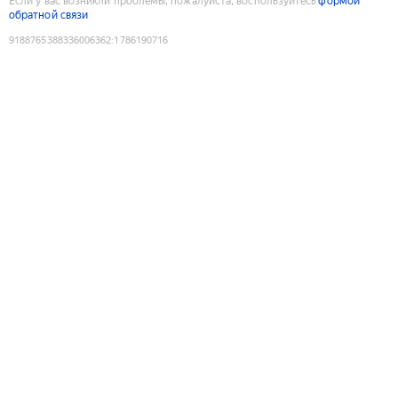
Если у вас возникли проблемы, пожалуйста, воспользуйтесь
формой
обратной связи
9188765388336006362
:
1786190716