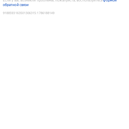
Если у вас возникли проблемы, пожалуйста, воспользуйтесь
формой
обратной связи
9188593163501306315
:
1786188149