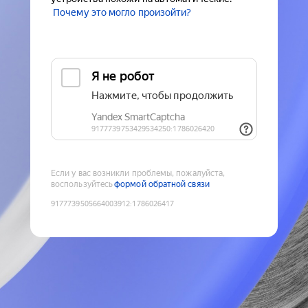
Почему это могло произойти?
Если у вас возникли проблемы, пожалуйста,
воспользуйтесь
формой обратной связи
9177739505664003912
:
1786026417