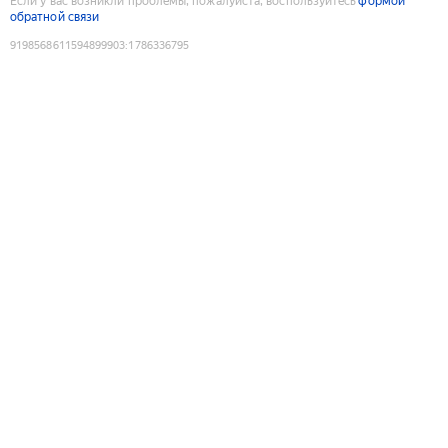
Если у вас возникли проблемы, пожалуйста, воспользуйтесь
формой
обратной связи
9198568611594899903
:
1786336795