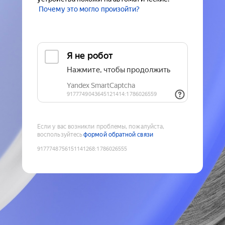
Почему это могло произойти?
Если у вас возникли проблемы, пожалуйста,
воспользуйтесь
формой обратной связи
9177748756151141268
:
1786026555