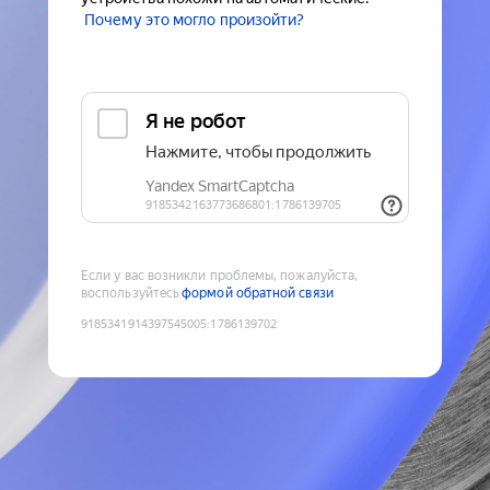
Почему это могло произойти?
Если у вас возникли проблемы, пожалуйста,
воспользуйтесь
формой обратной связи
9185341914397545005
:
1786139702