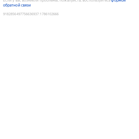
Если у вас возникли проблемы, пожалуйста, воспользуйтесь
формой
обратной связи
9182856497756636937
:
1786102666