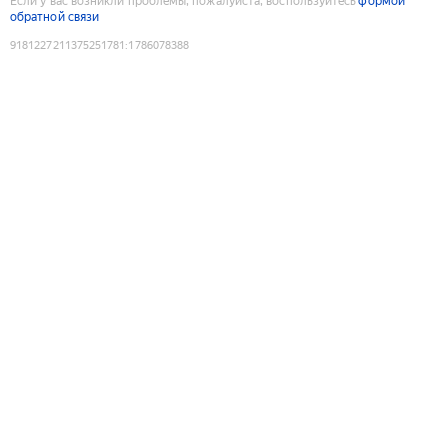
Если у вас возникли проблемы, пожалуйста, воспользуйтесь
формой
обратной связи
9181227211375251781
:
1786078388